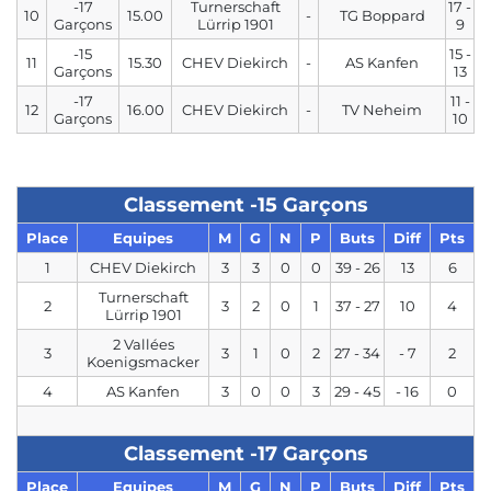
-17
Turnerschaft
17 -
10
15.00
-
TG Boppard
Garçons
Lürrip 1901
9
-15
15 -
11
15.30
CHEV Diekirch
-
AS Kanfen
Garçons
13
-17
11 -
12
16.00
CHEV Diekirch
-
TV Neheim
Garçons
10
Classement -15 Garçons
Place
Equipes
M
G
N
P
Buts
Diff
Pts
1
CHEV Diekirch
3
3
0
0
39 - 26
13
6
Turnerschaft
2
3
2
0
1
37 - 27
10
4
Lürrip 1901
2 Vallées
3
3
1
0
2
27 - 34
- 7
2
Koenigsmacker
4
AS Kanfen
3
0
0
3
29 - 45
- 16
0
Classement -17 Garçons
Place
Equipes
M
G
N
P
Buts
Diff
Pts