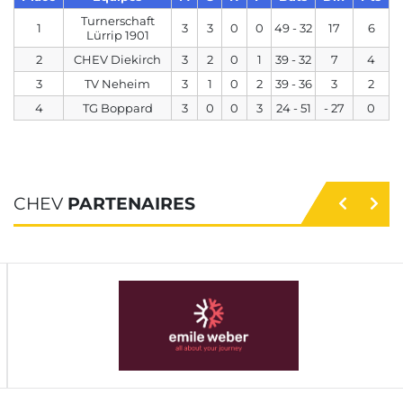
Turnerschaft
1
3
3
0
0
49 - 32
17
6
Lürrip 1901
2
CHEV Diekirch
3
2
0
1
39 - 32
7
4
3
TV Neheim
3
1
0
2
39 - 36
3
2
4
TG Boppard
3
0
0
3
24 - 51
- 27
0
CHEV
PARTENAIRES