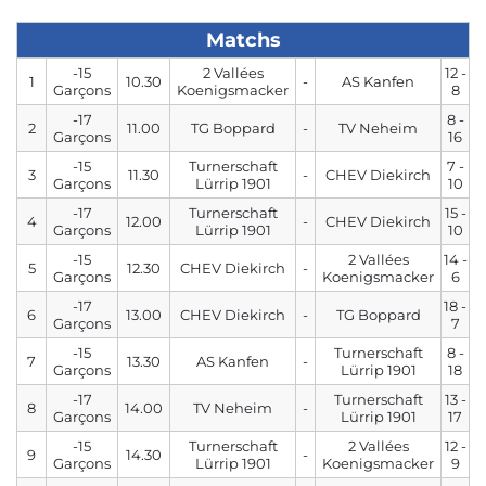
Matchs
-15
2 Vallées
12 -
1
10.30
-
AS Kanfen
Garçons
Koenigsmacker
8
-17
8 -
2
11.00
TG Boppard
-
TV Neheim
Garçons
16
-15
Turnerschaft
7 -
3
11.30
-
CHEV Diekirch
Garçons
Lürrip 1901
10
-17
Turnerschaft
15 -
4
12.00
-
CHEV Diekirch
Garçons
Lürrip 1901
10
-15
2 Vallées
14 -
5
12.30
CHEV Diekirch
-
Garçons
Koenigsmacker
6
-17
18 -
6
13.00
CHEV Diekirch
-
TG Boppard
Garçons
7
-15
Turnerschaft
8 -
7
13.30
AS Kanfen
-
Garçons
Lürrip 1901
18
-17
Turnerschaft
13 -
8
14.00
TV Neheim
-
Garçons
Lürrip 1901
17
-15
Turnerschaft
2 Vallées
12 -
9
14.30
-
Garçons
Lürrip 1901
Koenigsmacker
9