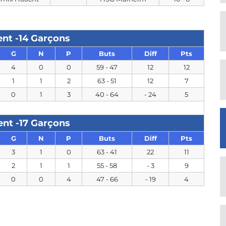
nt -14 Garçons
G
N
P
Buts
Diff
Pts
4
0
0
59 - 47
12
12
1
1
2
63 - 51
12
7
0
1
3
40 - 64
- 24
5
nt -17 Garçons
G
N
P
Buts
Diff
Pts
3
1
0
63 - 41
22
11
2
1
1
55 - 58
- 3
9
0
0
4
47 - 66
- 19
4