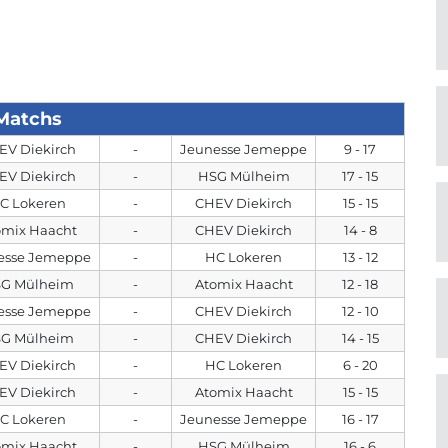
Matchs
EV Diekirch
-
Jeunesse Jemeppe
9 - 17
EV Diekirch
-
HSG Mülheim
17 - 15
C Lokeren
-
CHEV Diekirch
15 - 15
omix Haacht
-
CHEV Diekirch
14 - 8
esse Jemeppe
-
HC Lokeren
13 - 12
G Mülheim
-
Atomix Haacht
12 - 18
esse Jemeppe
-
CHEV Diekirch
12 - 10
G Mülheim
-
CHEV Diekirch
14 - 15
EV Diekirch
-
HC Lokeren
6 - 20
EV Diekirch
-
Atomix Haacht
15 - 15
C Lokeren
-
Jeunesse Jemeppe
16 - 17
omix Haacht
-
HSG Mülheim
16 - 6