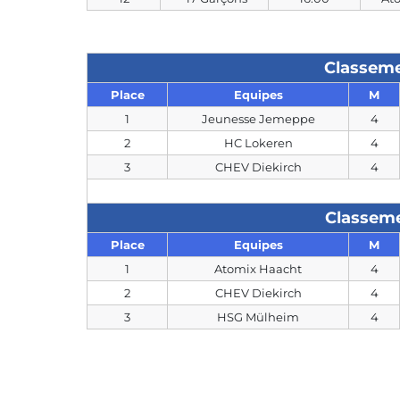
Classeme
Place
Equipes
M
1
Jeunesse Jemeppe
4
2
HC Lokeren
4
3
CHEV Diekirch
4
Classeme
Place
Equipes
M
1
Atomix Haacht
4
2
CHEV Diekirch
4
3
HSG Mülheim
4