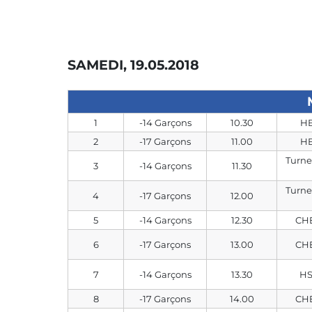
SAMEDI, 19.05.2018
1
-14 Garçons
10.30
HB
2
-17 Garçons
11.00
HB
Turne
3
-14 Garçons
11.30
Turne
4
-17 Garçons
12.00
5
-14 Garçons
12.30
CHE
6
-17 Garçons
13.00
CHE
7
-14 Garçons
13.30
HS
8
-17 Garçons
14.00
CHE