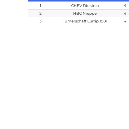
1
CHEV Diekirch
4
2
HBC Nieppe
4
3
Turnerschaft Lürrip 1901
4