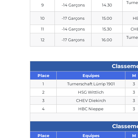
Turne
9
-14 Garçons
14.30
10
-17 Garçons
15.00
HB
11
-14 Garçons
15.30
CHE
Turne
12
-17 Garçons
16.00
Classeme
Place
Equipes
M
1
Turnerschaft Lürrip 1901
3
2
HSG Wittlich
3
3
CHEV Diekirch
3
4
HBC Nieppe
3
Classeme
Place
Equipes
M