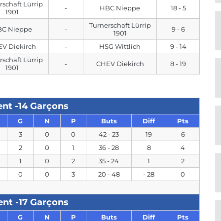
rschaft Lürrip
-
HBC Nieppe
18 - 5
1901
Turnerschaft Lürrip
C Nieppe
-
9 - 6
1901
V Diekirch
-
HSG Wittlich
9 - 14
rschaft Lürrip
-
CHEV Diekirch
8 - 19
1901
nt -14 Garçons
G
N
P
Buts
Diff
Pts
3
0
0
42 - 23
19
6
2
0
1
36 - 28
8
4
1
0
2
35 - 24
1
2
0
0
3
20 - 48
- 28
0
nt -17 Garçons
G
N
P
Buts
Diff
Pts